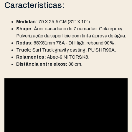
Características:
Medidas:
79 X 25,5 CM (31" X 10").
Shape:
Ácer canadiano de 7 camadas. Cola epoxy.
Pulverização da superfície com tinta à prova de água.
Rodas:
65X51mm 78A - DI High; rebound 90%.
Truck:
Surf Truck gravity casting. PU SHR90A.
Rolamentos:
Abec-9 NITORSK8.
Distância entre eixos:
38 cm.