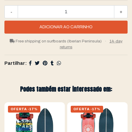
-
+
Free shipping on surfboards (Iberian Peninsula)
·
14-day
returns
Partilhar:
Podes também estar interessado em:
OFERTA -17%
OFERTA -17%