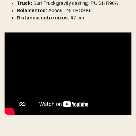
Truck:
Surf Truck gravity casting. PU SHR90A.
Rolamentos:
Abec9 - NITROSK8.
Distância entre eixos:
47 cm.