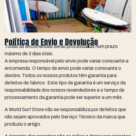
Política de Envio e Devolução
Todas as encomendas serão processadas num prazo
máximo de 3 dias úteis.
A empresa responsável pelo envio pode variar consoante a
encomenda. O tempo de envio pode variar consoante o
destino.Todos os nossos produtos têm garantia para
defeitos de fabrico. Este tipo de garantia é um serviço da
responsabilidade dos nossos revendedores e o tempo de
processamento da garantia pode ser superior a um mês.
A World Surf Store não se responsabiliza por defeitos que
não sejam aprovados pelo Serviço Técnico da marca que
produziu o artigo.