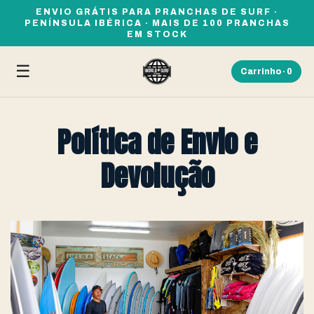
ENVIO GRÁTIS PARA PRANCHAS DE SURF ·
PENÍNSULA IBÉRICA · MAIS DE 100 PRANCHAS
EM STOCK
☰
Carrinho ·
0
Política de Envio e
Devolução