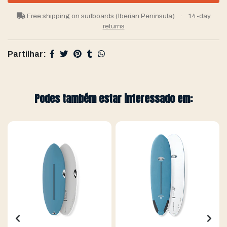
Free shipping on surfboards (Iberian Peninsula)
·
14-day
returns
Partilhar:
Podes também estar interessado em: