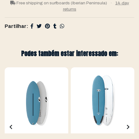
Free shipping on surfboards (Iberian Peninsula)
·
14-day
returns
Partilhar:
Podes também estar interessado em: