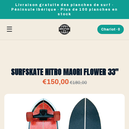
Livraison gratuite des planches de surf ·
Péninsule ibérique · Plus de 100 planches en
stock
☰
Chariot ·
0
SURFSKATE NITRO MAORI FLOWER 33"
€150,00
€180,00