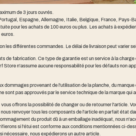
aximum de 3 jours ouvrés.
 : Portugal, Espagne, Allemagne, Italie, Belgique, France, Pays
ite pour les achats de 100 euros ou plus. Les achats à expédier d
 euros.
lon les différentes commandes. Le délai de livraison peut varier se
ts de fabrication. Ce type de garantie est un service à la charge 
urf Store n'assume aucune responsabilité pour les défauts non app
aux dommages provenant de l'utilisation de la planche, du manque
e sont pas approuvés par le service technique de la marque qui a 
 vous offrons la possibilité de changer ou de retourner l'article. V
r nous renvoyer tous les composants de l'article en parfait état 
endommagement du produit dû à un emballage inadéquat, nous n'acce
ifierons si l'étui est conforme aux conditions mentionnées ci-des
si nécessaire, nous expédierons un autre article.