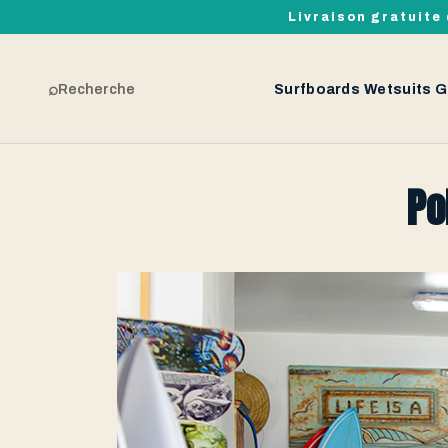
Livraison gratuite 
⌕
Recherche
Surfboards
Wetsuits
G
Po