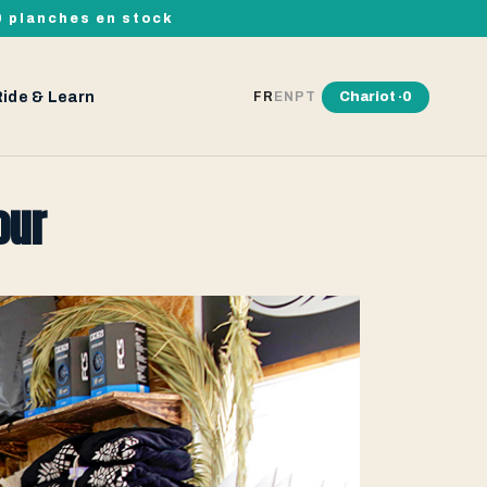
00 planches en stock
Ride & Learn
Chariot ·
0
FR
EN
PT
our