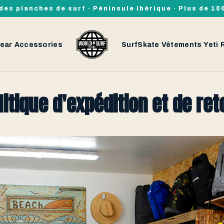
des planches de surf · Péninsule ibérique · Plus de 1
ear
Accessories
SurfSkate
Vêtements
Yeti
litique d'expédition et de ret