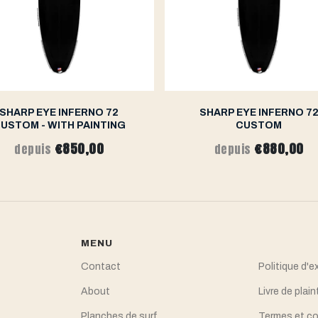
SHARP EYE INFERNO 72
SHARP EYE INFERNO 7
USTOM - WITH PAINTING
CUSTOM
€850,00
€880,00
depuis
depuis
MENU
Contact
Politique d'e
About
Livre de plain
Planches de surf
Termes et co