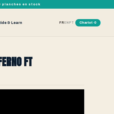
00 planches en stock
Ride & Learn
Chariot ·
0
FR
EN
PT
FERNO FT