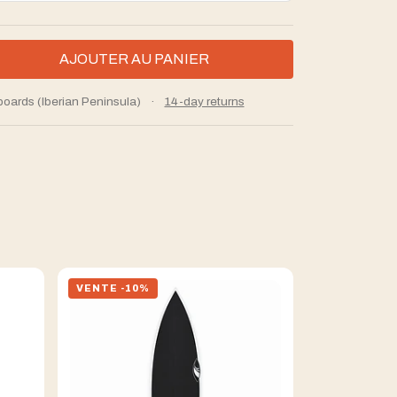
boards (Iberian Peninsula)
·
14-day returns
VENTE -10%