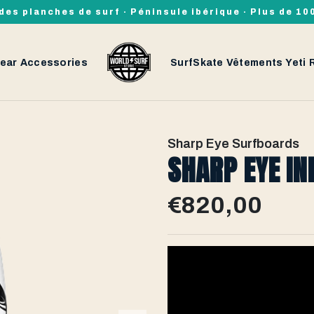
des planches de surf · Péninsule ibérique · Plus de 1
ear
Accessories
SurfSkate
Vêtements
Yeti
Sharp Eye Surfboards
SHARP EYE IN
€820,00