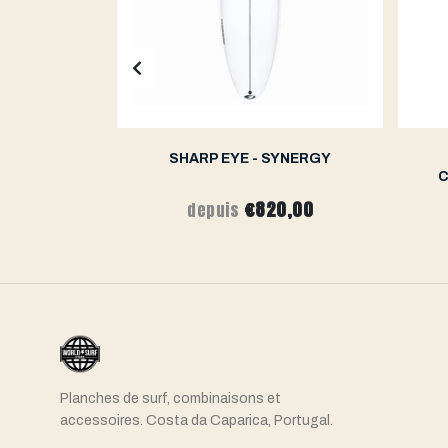
S - KANOA
SHARP EYE - SYNERGY
I
C
0,00
€820,00
depuis
Planches de surf, combinaisons et
accessoires. Costa da Caparica, Portugal.