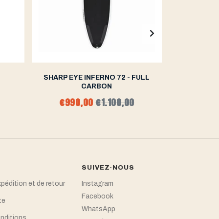
2
SHARP EYE INFERNO 72 - FULL
SHARP EY
CARBON
€990,00
€1.100,00
dep
SUIVEZ-NOUS
xpédition et de retour
Instagram
Facebook
te
WhatsApp
nditions