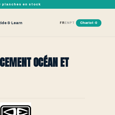
00 planches en stock
Ride & Learn
Chariot ·
0
FR
EN
PT
NCEMENT OCÉAN ET