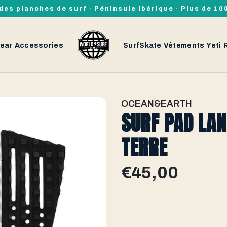
des planches de surf · Péninsule ibérique · Plus de 1
ear
Accessories
SurfSkate
Vêtements
Yeti
OCEAN&EARTH
SURF PAD LA
TERRE
€45,00