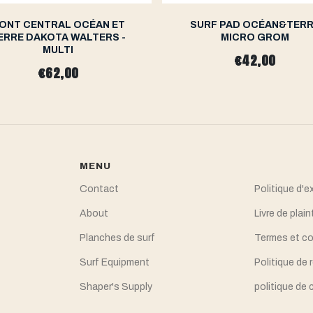
ONT CENTRAL OCÉAN ET
SURF PAD OCÉAN&TER
ERRE DAKOTA WALTERS -
MICRO GROM
MULTI
€42,00
€62,00
MENU
Contact
Politique d'e
About
Livre de plain
Planches de surf
Termes et co
Surf Equipment
Politique de
Shaper's Supply
politique de 