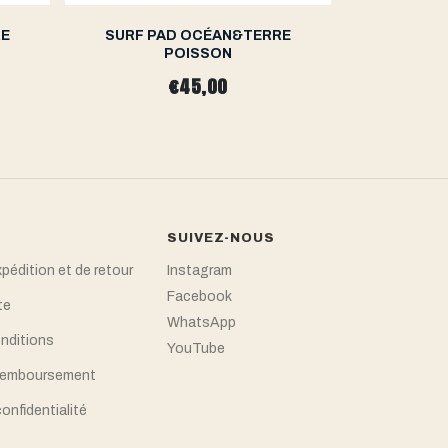
RE
SURF PAD OCÉAN&TERRE
SURF P
POISSON
€45,00
SUIVEZ-NOUS
xpédition et de retour
Instagram
Facebook
te
WhatsApp
nditions
YouTube
 remboursement
confidentialité