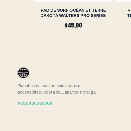
N&EARTH
PAD DE SURF OCÉAN ET TERRE
P
RO SERIES
DAKOTA WALTERS PRO SERIES
T
€45,00
Planches de surf, combinaisons et
accessoires. Costa da Caparica, Portugal.
+351 930593066