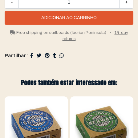
-
+
Free shipping on surfboards (Iberian Peninsula)
·
14-day
returns
Partilhar:
Podes também estar interessado em: