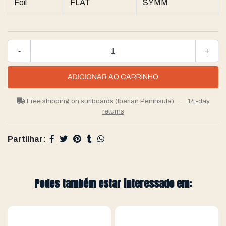
Foil
FLAT
SYMM
-
+
Free shipping on surfboards (Iberian Peninsula)
·
14-day
returns
Partilhar:
Podes também estar interessado em: