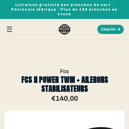
Livraison gratuite des planches de surf ·
Péninsule ibérique · Plus de 100 planches en
stock
☰
Chariot ·
0
Fcs
FCS II POWER TWIN + AILERONS
STABILISATEURS
€140,00