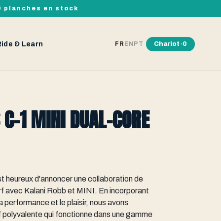
00 planches en stock
Ride & Learn
Chariot ·
0
FR
EN
PT
 C-1 MINI DUAL-CORE
t heureux d'annoncer une collaboration de
f avec Kalani Robb et MINI. En incorporant
 performance et le plaisir, nous avons
f polyvalente qui fonctionne dans une gamme