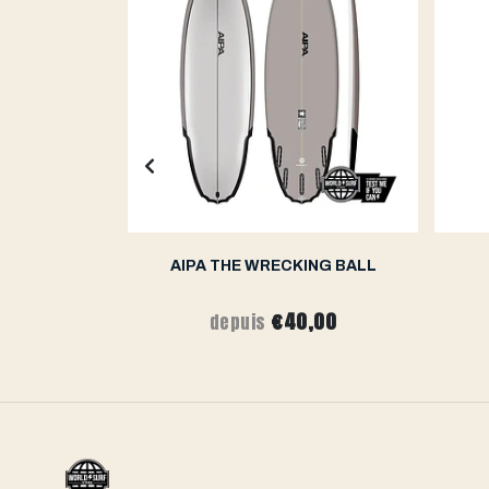
K 2.0
AIPA THE WRECKING BALL
,00
€40,00
depuis