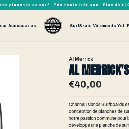
des planches de surf · Péninsule ibérique · Plus de 1
ear
Accessories
SurfSkate
Vêtements
Yeti
Al Merrick
AL MERRICK'S
€40,00
Channel Islands Surfboards es
conception de planches de sur
notre passion commune pour la
développé une planche de sur