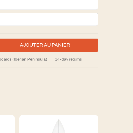
boards (Iberian Peninsula)
·
14-day returns