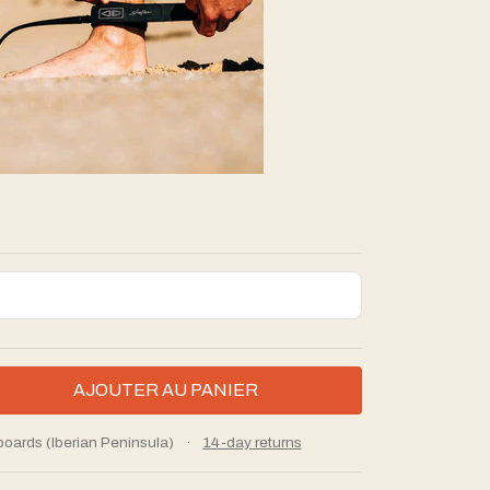
boards (Iberian Peninsula)
·
14-day returns