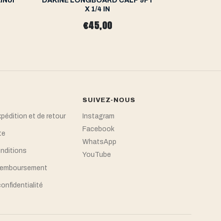
INUI
DAKINE LONGBOARD CALF 9FT
OCEAN&
X 1/4 IN
LIGHTWEI
€45,00
SUIVEZ-NOUS
xpédition et de retour
Instagram
Facebook
te
WhatsApp
nditions
YouTube
 remboursement
confidentialité