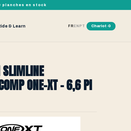
00 planches en stock
Ride & Learn
Chariot ·
0
FR
EN
PT
 SLIMLINE
COMP ONE-XT - 6,6 PI