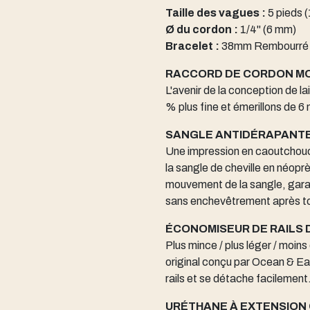
Taille des vagues :
5 pieds (
Ø du cordon :
1/4" (6 mm)
Bracelet :
38mm Rembourré
RACCORD DE CORDON MO
L'avenir de la conception de la
% plus fine et émerillons de 6 
SANGLE ANTIDÉRAPANT
Une impression en caoutchouc e
la sangle de cheville en néopr
mouvement de la sangle, garan
sans enchevêtrement après t
ÉCONOMISEUR DE RAILS 
Plus mince / plus léger / moin
original conçu par Ocean & Ea
rails et se détache facilement
URÉTHANE À EXTENSION