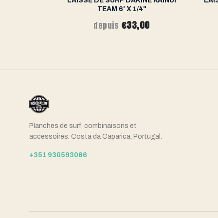
 WAVE PIN
LAISSE DE SURF DAKINE KAINUI
LAI
T - 8FT
TEAM 6' X 1/4"
€33,00
depuis
Planches de surf, combinaisons et
accessoires. Costa da Caparica, Portugal.
+351 930593066