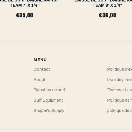
SSE DE SURF DAKINE KAINUI
LAISSE DE SURF DAKINE KA
TEAM 7' X 1/4"
TEAM 8' X 1/4"
€35,00
€36,00
MENU
Contact
Politique d'e
About
Livre de plain
Planches de surf
Termes et co
Surf Equipment
Politique de
Shaper's Supply
politique de 