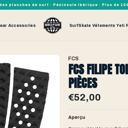
des planches de surf · Péninsule ibérique · Plus de 1
ear
Accessories
SurfSkate
Vêtements
Yeti
FCS
FCS FILIPE TO
PIÈCES
€52,00
Aperçu