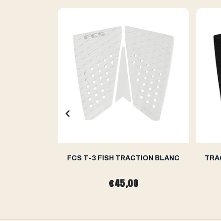
ignature
FCS T-3 FISH TRACTION BLANC
TRA
€45,00