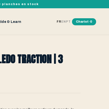
00 planches en stock
Ride & Learn
Chariot ·
0
FR
EN
PT
LEDO TRACTION | 3