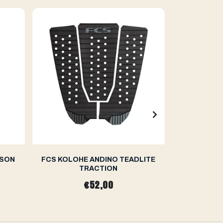
LSON
FCS KOLOHE ANDINO TEADLITE
FCS C
TRACTION
€52,00