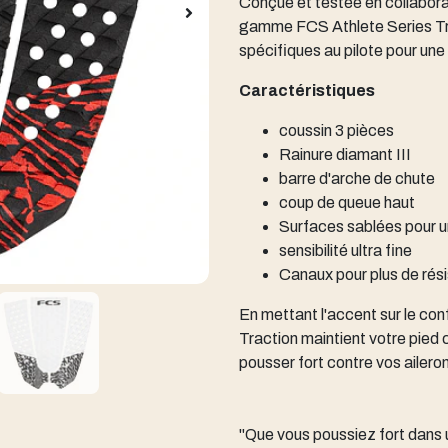
Conçue et testée en collaborat
gamme FCS Athlete Series Tr
spécifiques au pilote pour un
Caractéristiques
coussin 3 pièces
Rainure diamant III
barre d'arche de chute
coup de queue haut
Surfaces sablées pour u
sensibilité ultra fine
Canaux pour plus de rés
En mettant l'accent sur le con
Traction maintient votre pied 
pousser fort contre vos ailero
"Que vous poussiez fort dans u