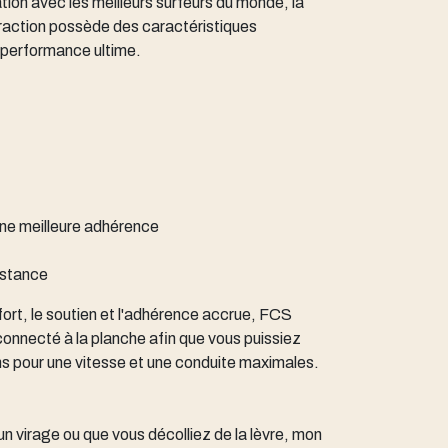
ion avec les meilleurs surfeurs du monde, la
action possède des caractéristiques
e performance ultime.
ne meilleure adhérence
istance
fort, le soutien et l'adhérence accrue, FCS
connecté à la planche afin que vous puissiez
ns pour une vitesse et une conduite maximales.
n virage ou que vous décolliez de la lèvre, mon